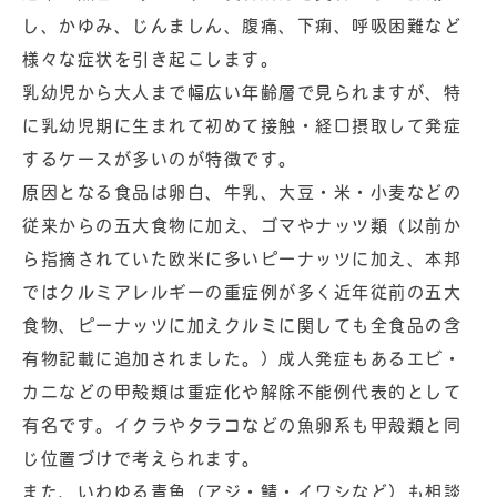
し、かゆみ、じんましん、腹痛、下痢、呼吸困難など
様々な症状を引き起こします。
乳幼児から大人まで幅広い年齢層で見られますが、特
に乳幼児期に生まれて初めて接触・経口摂取して発症
するケースが多いのが特徴です。
原因となる食品は卵白、牛乳、大豆・米・小麦などの
従来からの五大食物に加え、ゴマやナッツ類（以前か
ら指摘されていた欧米に多いピーナッツに加え、本邦
ではクルミアレルギーの重症例が多く近年従前の五大
食物、ピーナッツに加えクルミに関しても全食品の含
有物記載に追加されました。）成人発症もあるエビ・
カニなどの甲殻類は重症化や解除不能例代表的として
有名です。イクラやタラコなどの魚卵系も甲殻類と同
じ位置づけで考えられます。
また、いわゆる青魚（アジ・鯖・イワシなど）も相談